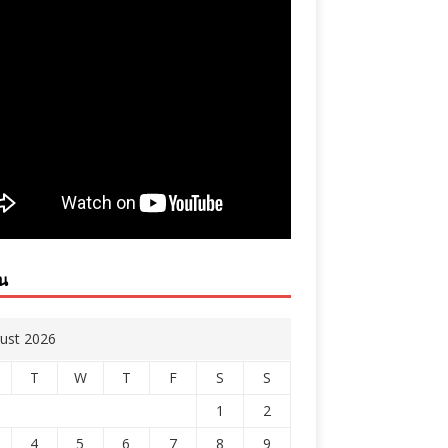
ิน
ust 2026
T
W
T
F
S
S
1
2
4
5
6
7
8
9