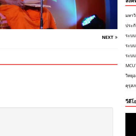
ลิงค์ท
มหาว
ประก
ระบบ
NEXT
ระบบอี
ระบบว
MCU
วิทยุ
คุรุส
วีดีโ