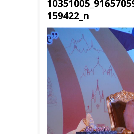
10351005_9165705
159422_n