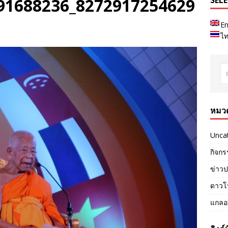
91688236_8272917254629
SEL
En
ไ
หมวด
Unca
กิจกร
ข่าวป
ดาวโ
แกลอร