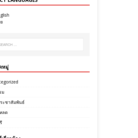
ECT LANGUAGES
glish
ทย
หมู่
tegorized
รม
ระชาสัมพันธ์
หลด
ี