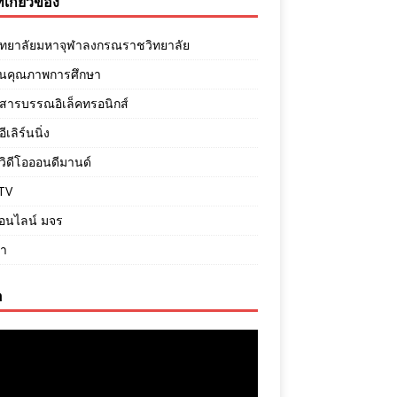
ี่เกี่ยวข้อง
ิทยาลัยมหาจุฬาลงกรณราชวิทยาลัย
ันคุณภาพการศึกษา
สารบรรณอิเล็คทรอนิกส์
เลิร์นนิ่ง
ิดีโอออนดีมานด์
TV
ออนไลน์ มจร
ภา
อ