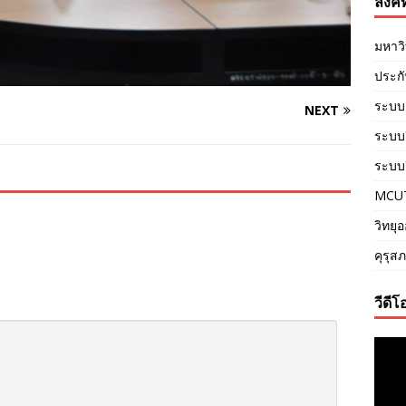
ลิงค์ท
มหาว
ประก
ระบบ
NEXT
ระบบอี
ระบบว
MCU
วิทยุ
คุรุส
วีดีโ