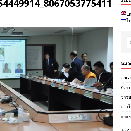
54449914_8067053775411
SEL
En
ไ
หมวด
Unca
กิจกร
ข่าวป
ดาวโ
แกลอร