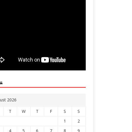
ิน
ust 2026
T
W
T
F
S
S
1
2
4
5
6
7
8
9