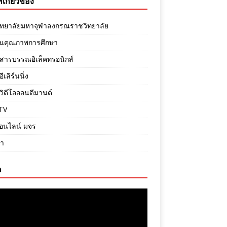
ี่เกี่ยวข้อง
ิทยาลัยมหาจุฬาลงกรณราชวิทยาลัย
ันคุณภาพการศึกษา
สารบรรณอิเล็คทรอนิกส์
เลิร์นนิ่ง
ิดีโอออนดีมานด์
TV
ออนไลน์ มจร
ภา
อ