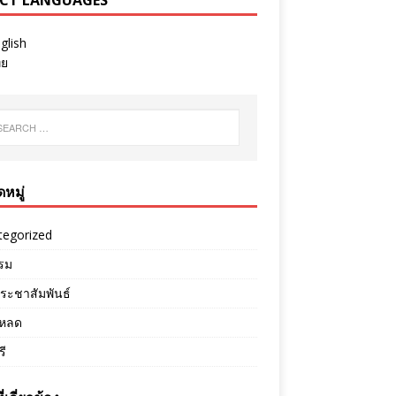
ECT LANGUAGES
glish
ทย
หมู่
tegorized
รม
ระชาสัมพันธ์
หลด
ี