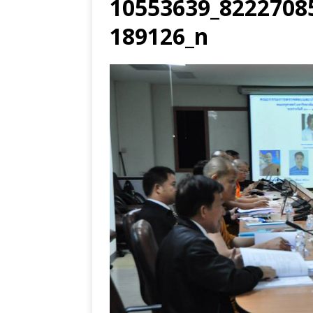
10553639_8222708
189126_n