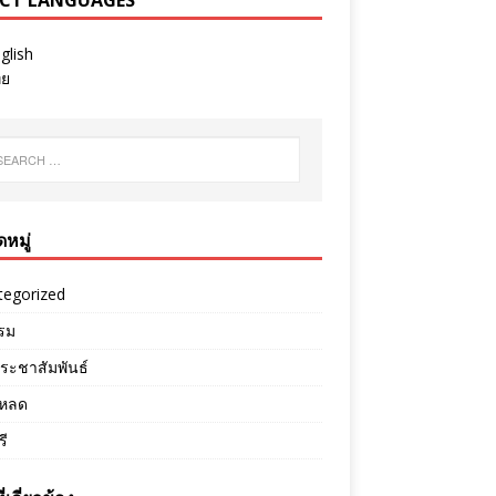
ECT LANGUAGES
glish
ทย
หมู่
tegorized
รม
ระชาสัมพันธ์
หลด
ี