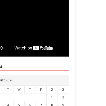
ิน
ust 2026
T
W
T
F
S
S
1
2
4
5
6
7
8
9