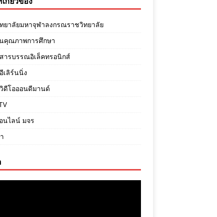
ี่เกี่ยวข้อง
ิทยาลัยมหาจุฬาลงกรณราชวิทยาลัย
ันคุณภาพการศึกษา
สารบรรณอิเล็คทรอนิกส์
เลิร์นนิ่ง
ิดีโอออนดีมานด์
TV
ออนไลน์ มจร
ภา
อ