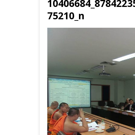
10406684_8784223
75210_n