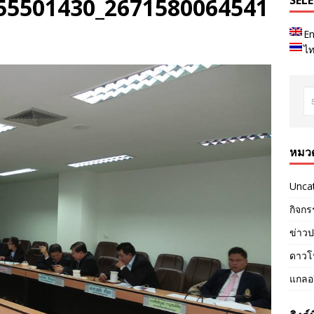
55501430_2671580064541
SEL
En
ไ
หมวด
Unca
กิจกร
ข่าวป
ดาวโ
แกลอร