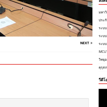
ลิงค์ท
มหาว
ประก
ระบบ
ระบบอี
NEXT
ระบบว
MCU
วิทยุ
คุรุส
วีดีโ