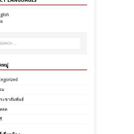
ECT LANGUAGES
glish
ทย
หมู่
tegorized
รม
ระชาสัมพันธ์
หลด
ี