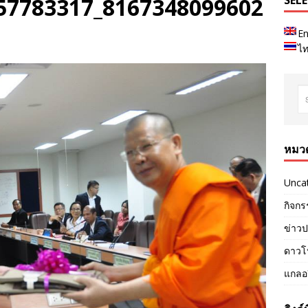
57783317_8167348099602
SEL
En
ไ
หมวด
Unca
กิจกร
ข่าวป
ดาวโ
แกลอร