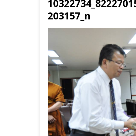
10322734_8222701
203157_n