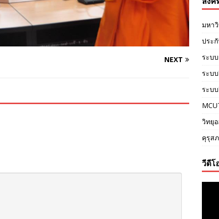
ลิงค์ท
มหาว
ประก
ระบบ
NEXT
ระบบอี
ระบบว
MCU
วิทยุ
คุรุส
วีดีโ