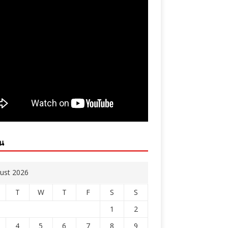
ิน
ust 2026
T
W
T
F
S
S
1
2
4
5
6
7
8
9