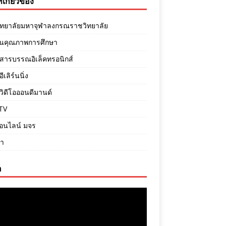
ี่เกี่ยวข้อง
ิทยาลัยมหาจุฬาลงกรณราชวิทยาลัย
ันคุณภาพการศึกษา
สารบรรณอิเล็คทรอนิกส์
เลิร์นนิ่ง
ิดีโอออนดีมานด์
TV
ออนไลน์ มจร
ภา
อ